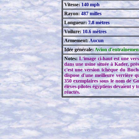
Vitesse:
140 mph
Rayon:
487 milles
Longueur:
7.8 mètres
Voilure:
10.6 mètres
Armement:
Aucun
Idée générale:
Avion d'entraînement
Notes:
L'image ci-haut est une ver
dans une usine située à Kader, prè
c'est une version tchèque du Buch
dispose d'une meilleure verrière qu
350 exemplaires sous le nom de Gom
élèves-pilotes égyptiens devaient y t
réactés.