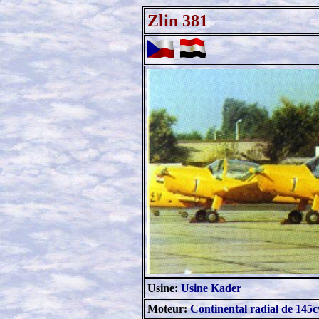
Zlin 381
_
Usine:
Usine Kader
Moteur:
Continental radial de 145c