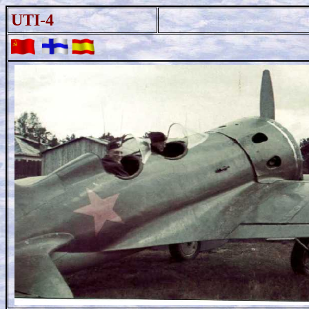
UTI-4
.