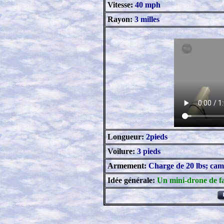
Vitesse:
40 mph
Rayon:
3 milles
Longueur:
2pieds
Voilure:
3 pieds
Armement:
Charge de 20 lbs; ca
Idée générale:
Un mini-drone de f