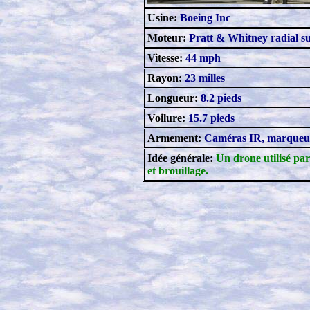
Usine:
Boeing Inc
Moteur:
Pratt & Whitney radial s
Vitesse:
44 mph
Rayon:
23
milles
Longueur:
8.2 pieds
Voilure:
15.7
pieds
Armement:
Caméras IR, marqueur 
Idée générale:
Un drone utilisé pa
et brouillage.