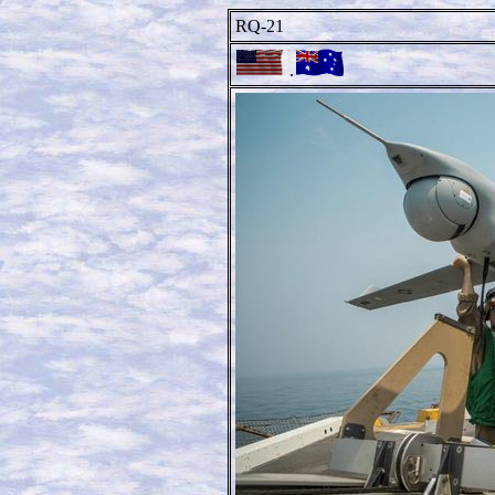
RQ-21
.
.