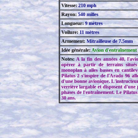
Vitesse:
210 mph
Rayon:
540 milles
Longueur:
9 mètres
Voilure:
11 mètres
Armement:
Mitrailleuse de 7.5mm
Idée générale:
Avion d'entraînement d
Notes:
A la fin des années 40, l'avi
opérer à partir de terrains situé
monoplan à ailes basses en cantilev
Pilatus 2 s'inspire de l'Arado 96 al
d'une bonne avionique. L'instructeur
verrière largable et disposent d'une
phases de l'entraînement. Le Pilatus 
30 ans.