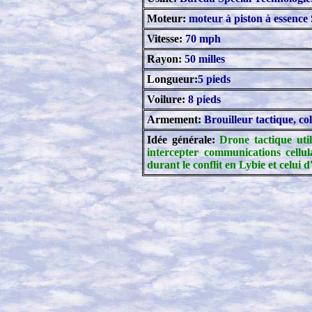
Moteur:
moteur à piston à essence
Vitesse:
70 mph
Rayon:
50
milles
Longueur:
5
pieds
Voilure:
8
pieds
Armement:
Brouilleur tactique, co
Idée générale:
Drone tactique uti
intercepter communications cellul
durant le conflit en Lybie et celui 