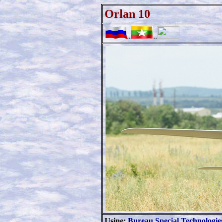
Orlan 10
..
..
Usine:
Bureau Special Technologie