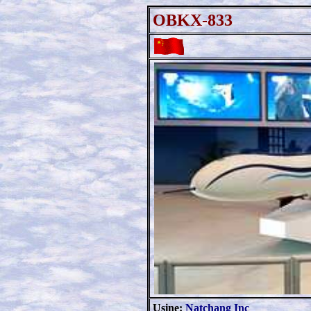
OBKX-833
Usine:
Natchang Inc