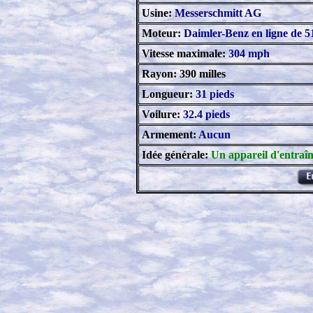
Usine:
Messerschmitt AG
Moteur:
Daimler-Benz en ligne de 5
Vitesse maximale:
304 mph
Rayon: 390 milles
Longueur:
31 pieds
Voilure:
32.4 pieds
Armement:
Aucun
Idée générale:
Un appareil d'entraîn