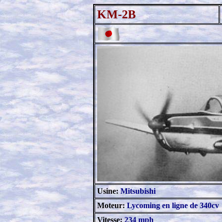
KM-2B
Usine:
Mitsubishi
Moteur:
Lycoming en ligne de 340cv
Vitesse:
234 mph