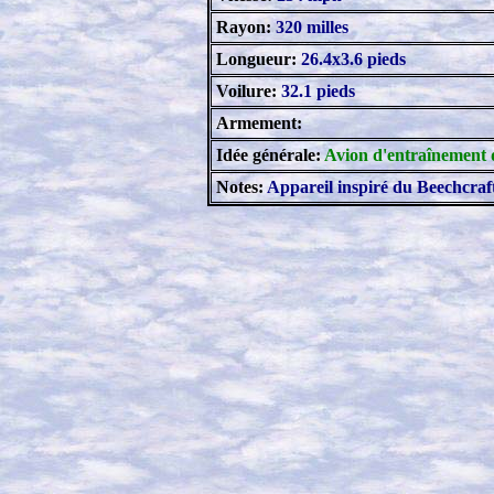
Rayon:
320 milles
Longueur:
26.4x3.6 pieds
Voilure:
32.1 pieds
Armement:
Idée générale:
Avion d'entraînement d
Notes:
Appareil inspiré du Beechcraf