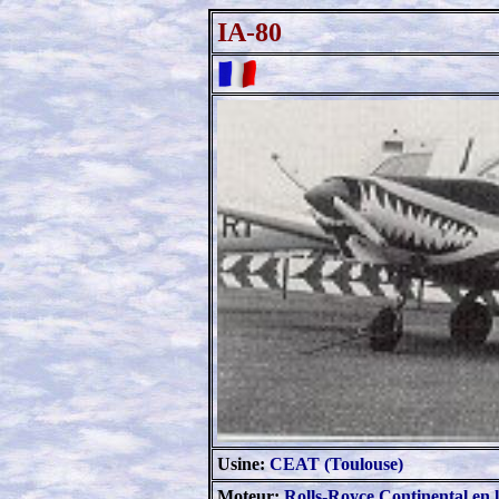
IA-80
Usine:
CEAT (Toulouse)
Moteur:
Rolls-Royce Continental en l