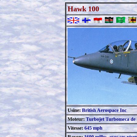
Hawk 100
.
.
.
.
.
Usine:
British Aerospace Inc
Moteur:
Turbojet Turbomeca de 2
Vitesse:
645 mph
Rayon:
1600 milles, avec ses rése