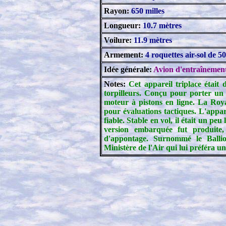
Rayon:
650 milles
Longueur:
10.7 mètres
Voilure:
11.9 mètres
Armement:
4 roquettes air-sol de 5
Idée générale:
Avion d'entraînement
Notes:
Cet appareil triplace était
torpilleurs. Conçu pour porter un 
moteur à pistons en ligne. La Ro
pour évaluations tactiques. L'appare
fiable. Stable en vol, il était un 
version embarquée fut produite,
d'appontage. Surnommé le Balliol
Ministère de l'Air qui lui préféra un