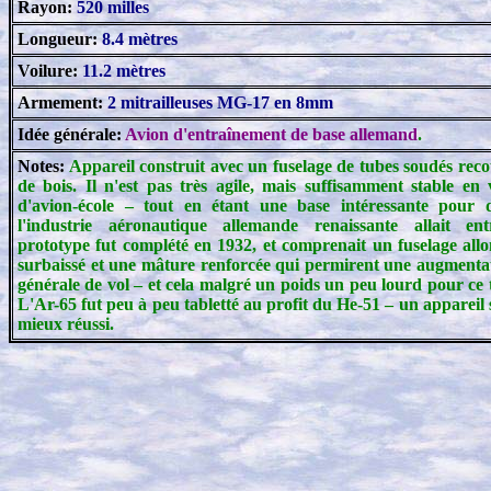
Rayon:
520 milles
Longueur:
8.4 mètres
Voilure:
11.2 mètres
Armement:
2 mitrailleuses MG-17 en 8mm
Idée générale:
Avion d'entraînement de base allemand
.
Notes:
Appareil construit avec un fuselage de tubes soudés recou
de bois. Il n'est pas très agile, mais suffisamment stable en 
d'avion-école – tout en étant une base intéressante pour 
l'industrie aéronautique allemande renaissante allait en
prototype fut complété en 1932, et comprenait un fuselage all
surbaissé et une mâture renforcée qui permirent une augmentat
générale de vol – et cela malgré un poids un peu lourd pour ce 
L'Ar-65 fut peu à peu tabletté au profit du He-51 – un appareil
mieux réussi.