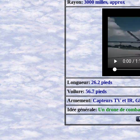
Rayon:
3000 milles, approx
Longueur:
26.2 pieds
Voilure:
56.7 pieds
Armement:
Capteurs TV et IR, GP
Idée générale:
Un drone de combat