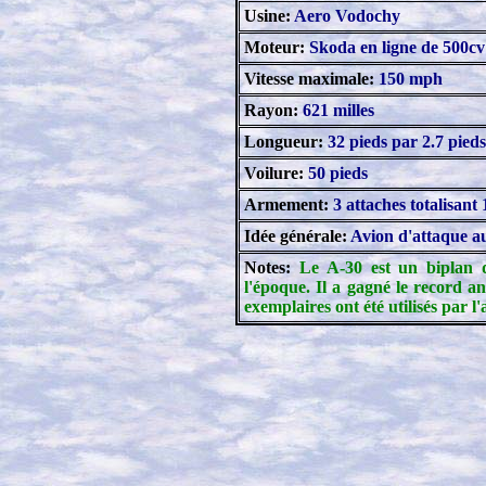
Usine:
Aero Vodochy
Moteur:
Skoda en ligne de 500cv
Vitesse maximale:
150 mph
Rayon:
621 milles
Longueur:
32 pieds par 2.7 pieds
Voilure:
50 pieds
Armement:
3 attaches totalisant
Idée générale:
Avion d'attaque au
Notes:
Le A-30 est un biplan d
l'époque. Il a gagné le record 
exemplaires ont été utilisés par l